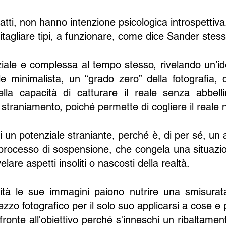
ratti, non hanno intenzione psicologica introspettiv
 ritagliare tipi, a funzionare, come dice Sander stess
ale e complessa al tempo stesso, rivelando un’iden
le minimalista, un “grado zero” della fotografia,
nella capacità di catturare il reale senza abbell
 straniamento, poiché permette di cogliere il reale
ti un potenziale straniante, perché è, di per sé, 
 processo di sospensione, che congela una situazio
velare aspetti insoliti o nascosti della realtà.
alità le sue immagini paiono nutrire una smisurat
zzo fotografico per il solo suo applicarsi a cose e
fronte all'obiettivo perché s'inneschi un ribaltamen