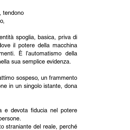
a, tendono
o,
tità spoglia, basica, priva di
 dove il potere della macchina
imenti. È l’automatismo della
 nella sua semplice evidenza.
un attimo sospeso, un frammento
ne in un singolo istante, dona
a e devota fiducia nel potere
 persone.
to straniante del reale, perché