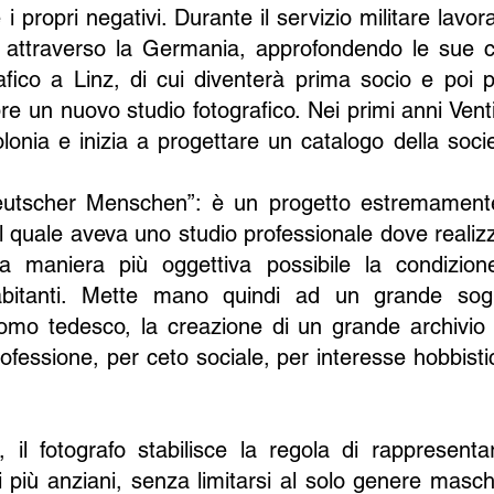
 propri negativi. Durante il servizio militare lavo
ia attraverso la Germania, approfondendo le sue 
afico a Linz, di cui diventerà prima socio e poi p
re un nuovo studio fotografico. Nei primi anni Ven
 Colonia e inizia a progettare un catalogo della so
 deutscher Menschen”: è un progetto estremament
l quale aveva uno studio professionale dove realizza
a maniera più oggettiva possibile la condizio
abitanti. Mette mano quindi ad un grande sogn
’uomo tedesco, la creazione di un grande archivio f
fessione, per ceto sociale, per interesse hobbist
, il fotografo stabilisce la regola di rappresen
ai più anziani, senza limitarsi al solo genere ma